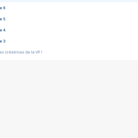
e 6
e 5
e 4
e 3
s créatrices de la VF !
e 2
e 1
e Mektoub My Love arrive enfin ! Rencontre avec Shaïn Boumedine et Sal
i : après Toni en famille
elle réalise le bouleversant Dites lui que je l'aime
ais ! Rencontre autour de Vie privée de Rebecca Zlotowski
 de Marguerite, Grave... Rencontre avec Ella Rumpf