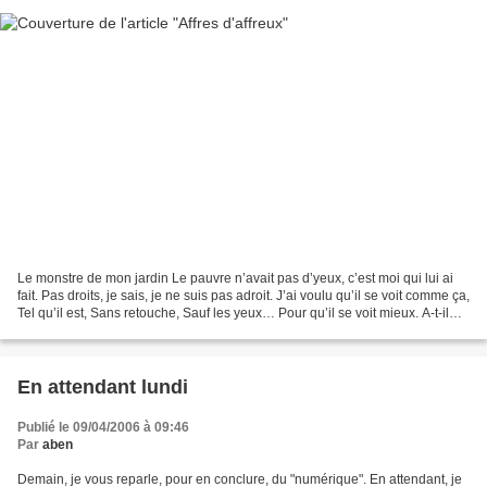
Le monstre de mon jardin Le pauvre n’avait pas d’yeux, c’est moi qui lui ai
fait. Pas droits, je sais, je ne suis pas adroit. J’ai voulu qu’il se voit comme ça,
Tel qu’il est, Sans retouche, Sauf les yeux… Pour qu’il se voit mieux. A-t-il
souffert d’un...
En attendant lundi
Publié le 09/04/2006 à 09:46
Par
aben
Demain, je vous reparle, pour en conclure, du "numérique". En attendant, je