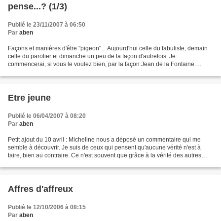
pense...? (1/3)
Publié le 23/11/2007 à 06:50
Par
aben
Façons et manières d'être "pigeon"... Aujourd'hui celle du fabuliste, demain
celle du parolier et dimanche un peu de la façon d'autrefois. Je
commencerai, si vous le voulez bien, par la façon Jean de la Fontaine.
Version assez connue, paraît-il (ah bon...).Ensuite,...
Etre jeune
Publié le 06/04/2007 à 08:20
Par
aben
Petit ajout du 10 avril : Micheline nous a déposé un commentaire qui me
semble à découvrir. Je suis de ceux qui pensent qu'aucune vérité n'est à
taire, bien au contraire. Ce n'est souvent que grâce à la vérité des autres
qu'on affiner la sienne... Quant...
Affres d'affreux
Publié le 12/10/2006 à 08:15
Par
aben