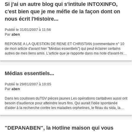
Si j'ai un autre blog qui s'intitule INTOXINFO,
c'est bien que je me méfie de la façon dont on
nous écrit l'Histoire...
Publié le 31/01/2007 à 11:56
Par
aben
REPONSE A LA QUESTION DE RENE ET CHRISTIAN (commentaire n° 10
de mon article d'avant hier "Médias essentiels") qui peut éclairer certains
autres de mes liens amis. L'article que je rapporte dans ma note d'avant-hier,
est paru sur le Nouvel Observateur...
Médias essentiels...
Publié le 29/01/2007 à 10:05
Par
aben
Dans les coulisses duTGV pièces jaunes Les opérations caritatives aussi ont
besoin d'audience pour atteindre leurs fins. Qui aurait l'idée spontanée
d'aider à la recherche contre les maladies orphelines, le fléau du sida, la
pauvreté extrême... sans les...
"DEPANABEN", la Hotline maison qui vous