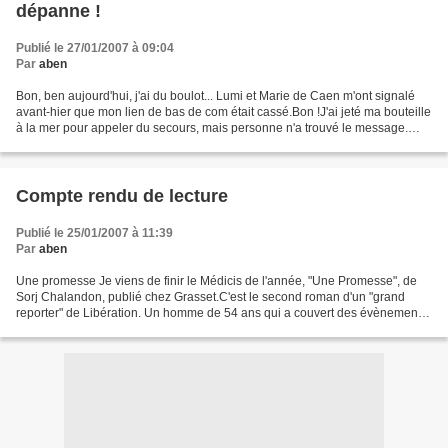
dépanne !
Publié le 27/01/2007 à 09:04
Par
aben
Bon, ben aujourd'hui, j'ai du boulot... Lumi et Marie de Caen m'ont signalé
avant-hier que mon lien de bas de com était cassé.Bon !J'ai jeté ma bouteille
à la mer pour appeler du secours, mais personne n'a trouvé le message.
Trop froid pour traîner sur...
Compte rendu de lecture
Publié le 25/01/2007 à 11:39
Par
aben
Une promesse Je viens de finir le Médicis de l'année, "Une Promesse", de
Sorj Chalandon, publié chez Grasset.C'est le second roman d'un "grand
reporter" de Libération. Un homme de 54 ans qui a couvert des évènements
moins intimistes que l'histoire qu'il...