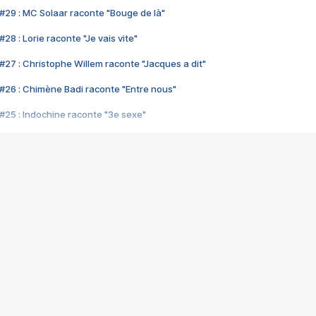
#29 : MC Solaar raconte "Bouge de là"
28 : Lorie raconte "Je vais vite"
#27 : Christophe Willem raconte "Jacques a dit"
#26 : Chimène Badi raconte "Entre nous"
#25 : Indochine raconte "3e sexe"
#24 : Zaho raconte "C'est chelou"
#23 : Patrick Bruel raconte "Au café des délices"
#22 : Kyo raconte "Le chemin"
#21 : Nolwenn Leroy raconte "Cassé"
#20 : Patrick Hernandez raconte "Born to be alive"
#19 : Lorie raconte "Près de moi"
#18 : Michael Jones raconte "A nos actes manqués" (avec Jean-Jacque