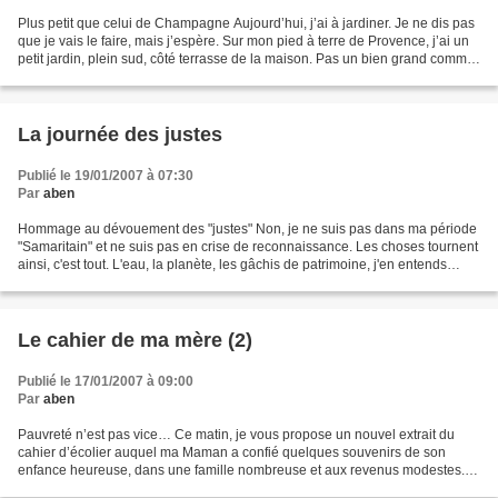
Plus petit que celui de Champagne Aujourd’hui, j’ai à jardiner. Je ne dis pas
que je vais le faire, mais j’espère. Sur mon pied à terre de Provence, j’ai un
petit jardin, plein sud, côté terrasse de la maison. Pas un bien grand comme
autour de notre maison...
La journée des justes
Publié le 19/01/2007 à 07:30
Par
aben
Hommage au dévouement des "justes" Non, je ne suis pas dans ma période
"Samaritain" et ne suis pas en crise de reconnaissance. Les choses tournent
ainsi, c'est tout. L'eau, la planète, les gâchis de patrimoine, j'en entends
parler, alors j'en parle. C'est...
Le cahier de ma mère (2)
Publié le 17/01/2007 à 09:00
Par
aben
Pauvreté n’est pas vice… Ce matin, je vous propose un nouvel extrait du
cahier d’écolier auquel ma Maman a confié quelques souvenirs de son
enfance heureuse, dans une famille nombreuse et aux revenus modestes.
La vente, lot par lot, de la forêt amazonienne,...