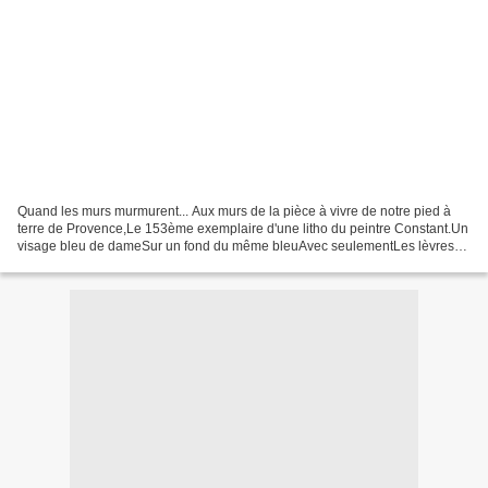
Quand les murs murmurent... Aux murs de la pièce à vivre de notre pied à
terre de Provence,Le 153ème exemplaire d'une litho du peintre Constant.Un
visage bleu de dameSur un fond du même bleuAvec seulementLes lèvres
rouges et les yeux verts. Deux cadres...