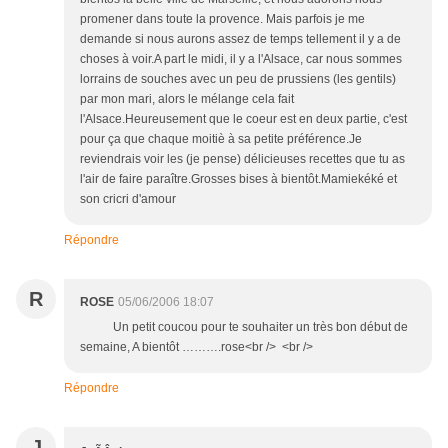
promener dans toute la provence. Mais parfois je me
demande si nous aurons assez de temps tellement il y a de
choses à voir.A part le midi, il y a l'Alsace, car nous sommes
lorrains de souches avec un peu de prussiens (les gentils)
par mon mari, alors le mélange cela fait
l'Alsace.Heureusement que le coeur est en deux partie, c'est
pour ça que chaque moitiè à sa petite préférence.Je
reviendrais voir les (je pense) délicieuses recettes que tu as
l'air de faire paraître.Grosses bises à bientôt.Mamiekéké et
son cricri d'amour
Répondre
R
ROSE
05/06/2006 18:07
Un petit coucou pour te souhaiter un très bon début de
semaine, A bientôt ……….rose<br /> <br />
Répondre
J