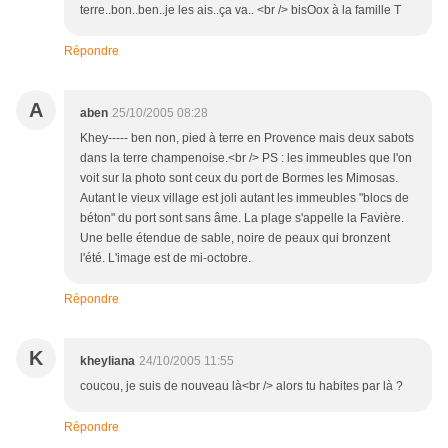
terre..bon..ben..je les ais..ça va.. <br /> bisOox à la famille T
Répondre
A
aben
25/10/2005 08:28
Khey----- ben non, pied à terre en Provence mais deux sabots
dans la terre champenoise.<br /> PS : les immeubles que l'on
voit sur la photo sont ceux du port de Bormes les Mimosas.
Autant le vieux village est joli autant les immeubles "blocs de
béton" du port sont sans âme. La plage s'appelle la Favière.
Une belle étendue de sable, noire de peaux qui bronzent
l'été. L'image est de mi-octobre.
Répondre
K
kheyliana
24/10/2005 11:55
coucou, je suis de nouveau là<br /> alors tu habites par là ?
Répondre