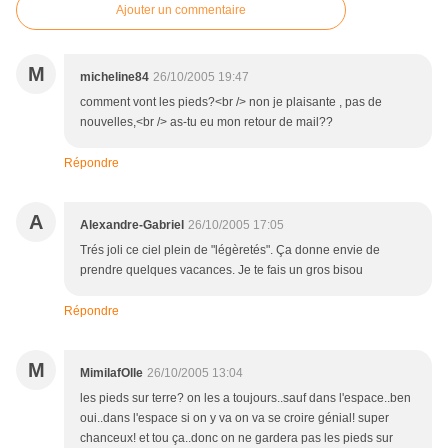
Ajouter un commentaire
M
micheline84
26/10/2005 19:47
comment vont les pieds?<br /> non je plaisante , pas de
nouvelles,<br /> as-tu eu mon retour de mail??
Répondre
A
Alexandre-Gabriel
26/10/2005 17:05
Trés joli ce ciel plein de "légèretés". Ça donne envie de
prendre quelques vacances. Je te fais un gros bisou
Répondre
M
MimilafOlle
26/10/2005 13:04
les pieds sur terre? on les a toujours..sauf dans l'espace..ben
oui..dans l'espace si on y va on va se croire génial! super
chanceux! et tou ça..donc on ne gardera pas les pieds sur