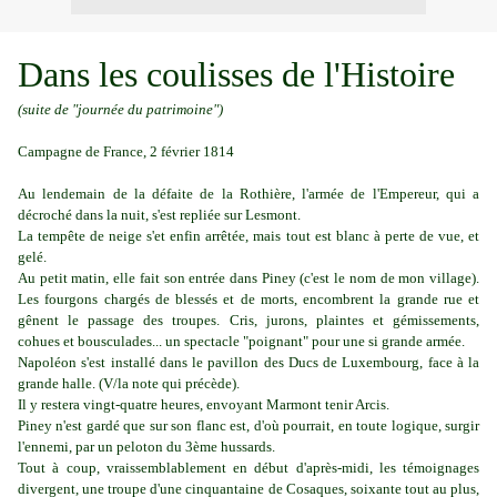
Dans les coulisses de l'Histoire
(suite de "journée du patrimoine")
Campagne de France, 2 février 1814
Au lendemain de la défaite de la Rothière, l'armée de l'Empereur, qui a
décroché dans la nuit, s'est repliée sur Lesmont.
La tempête de neige s'et enfin arrêtée, mais tout est blanc à perte de vue, et
gelé.
Au petit matin, elle fait son entrée dans Piney (c'est le nom de mon village).
Les fourgons chargés de blessés et de morts, encombrent la grande rue et
gênent le passage des troupes. Cris, jurons, plaintes et gémissements,
cohues et bousculades... un spectacle "poignant" pour une si grande armée.
Napoléon s'est installé dans le pavillon des Ducs de Luxembourg, face à la
grande halle. (V/la note qui précède).
Il y restera vingt-quatre heures, envoyant Marmont tenir Arcis.
Piney n'est gardé que sur son flanc est, d'où pourrait, en toute logique, surgir
l'ennemi, par un peloton du 3ème hussards.
Tout à coup, vraissemblablement en début d'après-midi, les témoignages
divergent, une troupe d'une cinquantaine de Cosaques, soixante tout au plus,