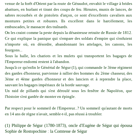
venue de la forêt d'Orient par la route de Géraudot, envahit le village à brides
abattues, en hurlant et tirant des coups de feu. Hirsutes, munis de lances, de
sabres recourbés et de pistolets d'arçon, ce sont d'excellents cavaliers aux
montures petites et robustes. Ils excellent dans le harcèlement, les
embuscades, le massacre des traînards.
On les craint comme la peste depuis la désastreuse retraite de Russie de 1812.
Ce qui explique la panique qui s'empare des soldats d'empire qui s'enfuient
n'importe où, en désordre, abandonnant les attelages, les canons, les
fourgons...
Sous la halle, les chariots et les mulets qui transportent les bagages de
l'Empereur endormi restent à l'abandon.
Jusqu'à ce qu'enfin le Génértal de Ségur (1), qui commande le 3ème régiment
des gardes d'honneur, parvienne à rallier des hommes du 2ème chasseur, des
3ème et 4ème gardes d'honneur et des lanciers et à reprendre la place,
sauvant les bagages impériaux de la horde sauvage.
Un raid de pillards qui s'est déroulé sous les fenêtre de Napoléon, que
l'histoire s'est gardée de monter en épingle.
Par respect pour le sommeil de l'Empereur...? Un sommeil qu'autant de morts
en 14 ans de règne n'avait, semble-t-il, pas réussi à troubler.
(1) Philippe de Ségur (1780-1873), oncle d'Eugène de Ségur qui épousa
Sophie de Rostopochine : la Comtesse de Ségur