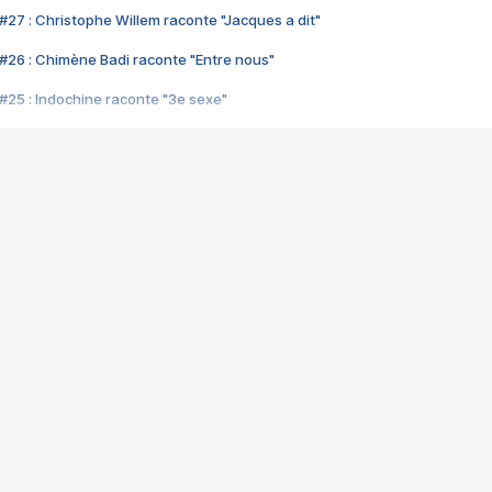
#27 : Christophe Willem raconte "Jacques a dit"
#26 : Chimène Badi raconte "Entre nous"
#25 : Indochine raconte "3e sexe"
#24 : Zaho raconte "C'est chelou"
#23 : Patrick Bruel raconte "Au café des délices"
#22 : Kyo raconte "Le chemin"
#21 : Nolwenn Leroy raconte "Cassé"
#20 : Patrick Hernandez raconte "Born to be alive"
#19 : Lorie raconte "Près de moi"
#18 : Michael Jones raconte "A nos actes manqués" (avec Jean-Jacque
#17 : Khaled raconte "Aïcha"
#16 : Corneille raconte "Parce qu'on vient de loin"