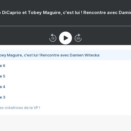
 DiCaprio et Tobey Maguire, c'est lui ! Rencontre avec Dam
bey Maguire, c'est lui ! Rencontre avec Damien Witecka
e 6
e 5
e 4
e 3
s créatrices de la VF !
e 2
e 1