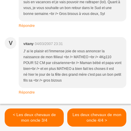
suis en vacances et je vais pouvoir me rattraper (lol). Quant à
vous, je vous souhaite un bon retour dans le Sud et une
bonne semaine.<br /> Gros bisous à vous deux, Syl
Répondre
V
vitany
04/03/2007 23:31
J' ai le plaisir et l'immense joie de vous annoncer la
naissance de mon fillieul <br /> MATHEO <br /> 4Kg110
POUR 52 CM par césarienne<br /> Maman bébé et papa vont
bien<br /> et en plus MATHEO a bien fait les choses il est
né hier le jour de la fête des grand mére c'est pas un bon petit
fils sa <br /> gros bizous
Répondre
< Les deux chevaux de
Les deux chevaux de mon
mon oncle 3/4
oncle 4/4 >