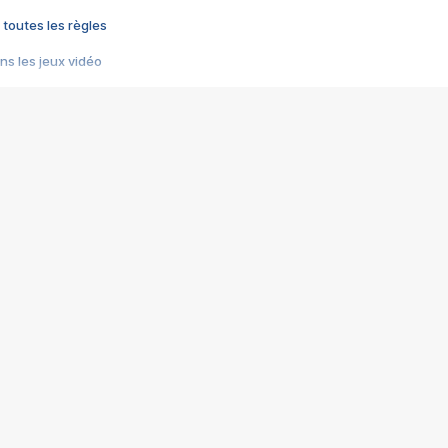
 toutes les règles
s les jeux vidéo
us choquant de Rockstar ? - Le scandale BULLY
e plus moche de Steam
du RÊVE tourne au CAUCHEMAR
pendant 8 heures
it… à tort
umiliés par un jeu vidéo
ire - Final Fantasy 8
ti un empire - Age of Empires
story DOFUS
tard, il crée l'un des pires jeux de tous les temps, MindsEye.