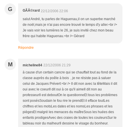
G
GÃÂ©rard
22/12/2006 22:06
salut André, tu parles de Haguenau,il on un superbe marché
de noël,mais je n'ai pas encore trouvé le temps d'y aller.<br />
Je vais voir les lumières le 26, je suis invité chez mon beau
frère qui habite Haguenau.<br /> Gérard
Répondre
M
micheline84
22/12/2006 21:29
à cause d'un certain cancre qui se chauffait tout au fond de la
classe auprès du poêle à bois , je ne résiste pas à saluer
celui de Jacques Prévert:<br /> Il dit non avec la têteMais il dit
oui avec le coeurIl dit oui à ce qu'il aimeIl dit non au
professeurIl est deboutOn le questionneEt tous les problèmes
sont posésSoudain le fou rire le prendEt il efface toutLes
chiffres et les motsLes dates et les nomsLes phrases et les
piègesEt malgré les menaces du maîtreSous les huées des
enfants prodigesAvec des craies de toutes les couleursSur le
tableau noir du malheurIl dessine le visage du bonheur.