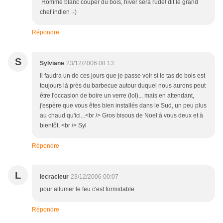
Homme blanc couper du bois, hiver sera rude! dit le grand
chef indien :-)
Répondre
S
Sylviane
23/12/2006 08:13
Il faudra un de ces jours que je passe voir si le tas de bois est
toujours là près du barbecue autour duquel nous aurons peut
être l'occasion de boire un verre (lol)... mais en attendant,
j'espère que vous êtes bien installés dans le Sud, un peu plus
au chaud qu'ici...<br /> Gros bisous de Noel à vous deux et à
bientôt, <br /> Syl
Répondre
L
lecracleur
23/12/2006 00:07
pour allumer le feu c'est formidable
Répondre