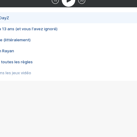
 DayZ
 a 13 ans (et vous l'avez ignoré)
e (littéralement)
im Rayan
 toutes les règles
s les jeux vidéo
us choquant de Rockstar ? - Le scandale BULLY
e plus moche de Steam
du RÊVE tourne au CAUCHEMAR
pendant 8 heures
it… à tort