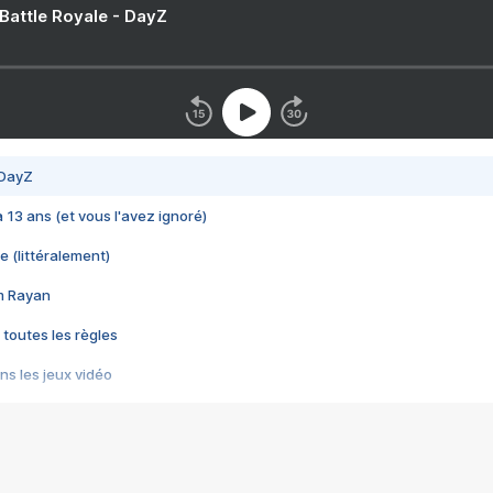
 Battle Royale - DayZ
 DayZ
 a 13 ans (et vous l'avez ignoré)
e (littéralement)
im Rayan
 toutes les règles
s les jeux vidéo
us choquant de Rockstar ? - Le scandale BULLY
e plus moche de Steam