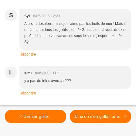
S
Syl
18/05/2006 12:23
Alors là désolée... mais je n'aime pas les fruits de mer ! Mais il
en faut pour tous les goûts....<br /> Gros bisous à vous deux et
profitez bien de vos vacances sous le soleil j'espère...<br />
Syl
Répondre
L
lumi
18/05/2006 11:58
y a pas de frites avec ça ???
Répondre
< Dernier grillé...
Et si on s'en grillait une... >