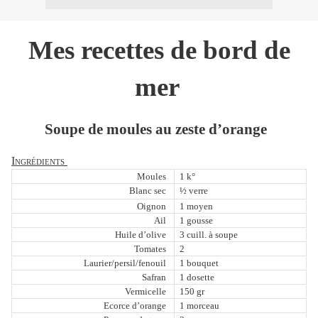
Mes recettes de bord de
mer
Soupe de moules au zeste d’orange
Ingrédients
Moules
1 k°
Blanc sec
½ verre
Oignon
1 moyen
Ail
1 gousse
Huile d’olive
3 cuill. à soupe
Tomates
2
Laurier/persil/fenouil
1 bouquet
Safran
1 dosette
Vermicelle
150 gr
Ecorce d’orange
1 morceau