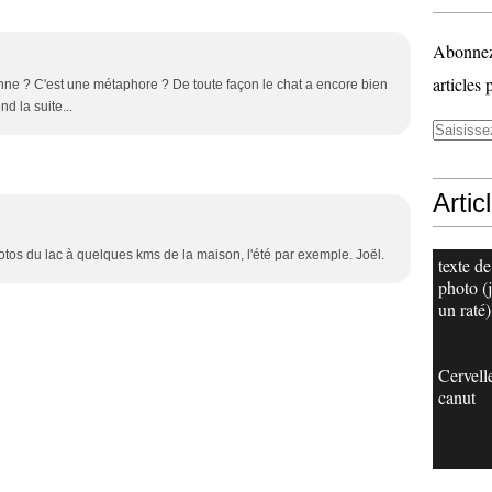
Abonnez-
articles 
ronronne ? C'est une métaphore ? De toute façon le chat a encore bien
d la suite...
Artic
otos du lac à quelques kms de la maison, l'été par exemple. Joël.
texte de
photo (j
un raté)
Cervell
canut