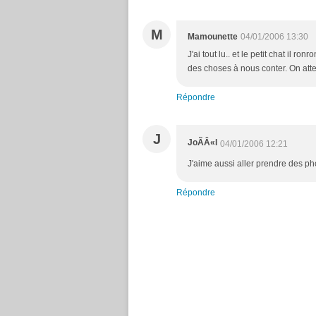
M
Mamounette
04/01/2006 13:30
J'ai tout lu.. et le petit chat il 
des choses à nous conter. On atten
Répondre
J
JoÃÂ«l
04/01/2006 12:21
J'aime aussi aller prendre des ph
Répondre