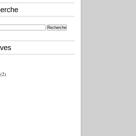
erche
ives
(2)