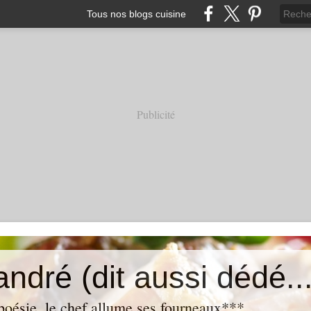
Tous nos blogs cuisine
Publicité
andré (dit aussi dédé...
oésie, le chef allume ses fourneaux***