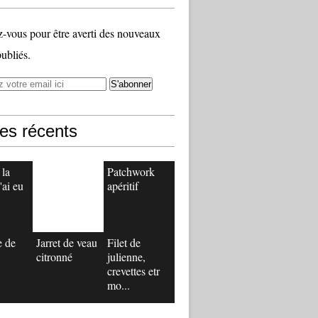
vous pour être averti des nouveaux
publiés.
les récents
 la
Patchwork
'ai eu
apéritif
e de
Jarret de veau
Filet de
citronné
julienne,
crevettes etr
mo...