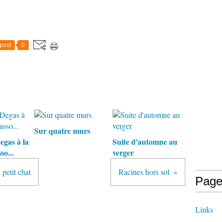
post
0
Sur quatre murs
egas à la
Suite d'automne au
so...
verger
petit chat
Racines hors sol
Page
Links