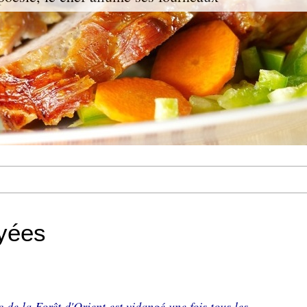
yées
c de la Forêt d'Orient est vidangé une fois tous les