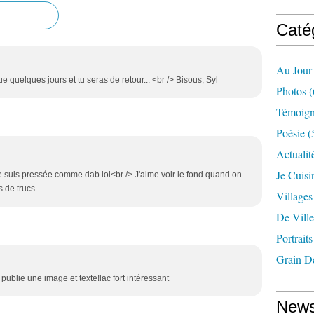
Caté
Au Jour
e quelques jours et tu seras de retour... <br /> Bisous, Syl
Photos
(
Témoig
Poésie
(
Actualit
Je Cuisin
e suis pressée comme dab lol<br /> J'aime voir le fond quand on
s de trucs
Village
De Ville
Portraits
Grain D
 publie une image et texte!lac fort intéressant
News