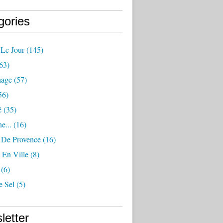
gories
 Le Jour
(145)
63)
nage
(57)
56)
é
(35)
e...
(16)
s De Provence
(16)
 En Ville
(8)
(6)
e Sel
(5)
letter