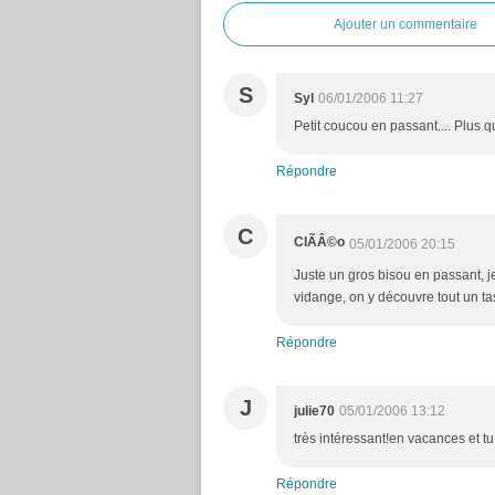
Ajouter un commentaire
S
Syl
06/01/2006 11:27
Petit coucou en passant.... Plus qu
Répondre
C
ClÃÂ©o
05/01/2006 20:15
Juste un gros bisou en passant, j
vidange, on y découvre tout un ta
Répondre
J
julie70
05/01/2006 13:12
très intéressant!en vacances et tu
Répondre