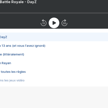
 Battle Royale - DayZ
 DayZ
 a 13 ans (et vous l'avez ignoré)
e (littéralement)
im Rayan
 toutes les règles
s les jeux vidéo
us choquant de Rockstar ? - Le scandale BULLY
e plus moche de Steam
du RÊVE tourne au CAUCHEMAR