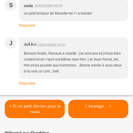
S
stella
16/03/2006 08:00
un petit bonjour de Moselle<br /> a bientot
Répondre
J
JoÃÂ«l
15/03/2006 20:07
Bonsoir André, Renaud a chanté : j'ai cent ans et j'chuis bien
content et ah c'qu'il est blême mon hlm :) et Jean Ferrat, les
hlm et les poulets aux hormones... Bonne soirée à vous deux
si tu vois ce com. Joël.
Répondre
< Et un petit dernier pour la
L'étranger... >
route
Hébergé par Overblog