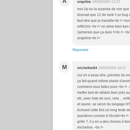
A
angeline
28/09/2005 13:22
moi j'ai eu la surprise de voir q
donnait que 12 de rank !! un bug on
faut dire que je travaille<br /> m
refléchis <br /> on aime bien kan
'jaimerais que ça dure !!<br /> <b
angeline<br />
Répondre
M
micheline84
26/09/2005 16:47
oui on a beau dire ,prendre du re
ça fait quand même plaisir d'avoir
comment vous faites pour:<br /> -s
mettre tant de détails bien jolis s
etc..avec liste de ceci, cela ... e
et savoir- se servir du langage H
écrivant cette fois un long texte d
questions comme à l'école!<br /> T
grille ?, il y en a des choses à f
micheline. <br />