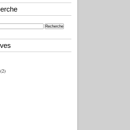
erche
ives
(2)