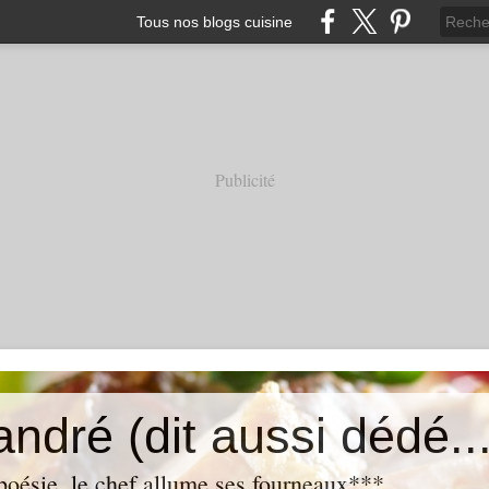
Tous nos blogs cuisine
Publicité
andré (dit aussi dédé...
oésie, le chef allume ses fourneaux***