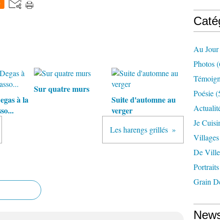
0
Caté
Au Jour
Photos
(
Témoig
Sur quatre murs
Poésie
(
egas à la
Suite d'automne au
Actualit
so...
verger
Je Cuisin
Les harengs grillés
Village
De Ville
Portraits
Grain D
News