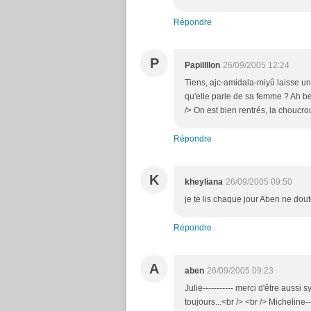
Répondre
P
Papillllon
26/09/2005 12:24
Tiens, ajc-amidala-miyû laisse un
qu'elle parle de sa femme ? Ah ben
/> On est bien rentrés, la choucrou
Répondre
K
kheyliana
26/09/2005 09:50
je te lis chaque jour Aben ne dout
Répondre
A
aben
26/09/2005 09:23
Julie----------- merci d'être aussi
toujours...<br /> <br /> Micheline-