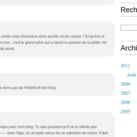
Rech
 comm chez Kheyliana alors qu'elle est en classe ? Et qu'est-ce
 non : c'est le grand-père qui a laissé le pseudo de la petite.<br
Arch
te aussi...
2011
Août
2009
e donc pas de l'intérêt de ton blog
2007
2006
2005
 sympa avec mon blog. Tu sais pourtant qu'il ne le mérite pas
------ avec l'âge, on accepte mieux de se satisfaire de moins. Il faut