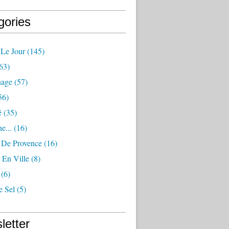
gories
 Le Jour
(145)
63)
nage
(57)
56)
é
(35)
e...
(16)
s De Provence
(16)
 En Ville
(8)
(6)
e Sel
(5)
letter