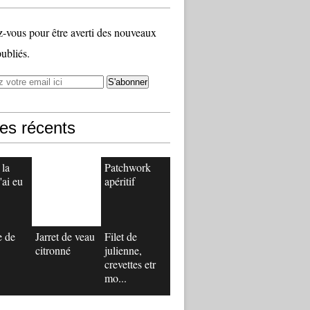
vous pour être averti des nouveaux
publiés.
les récents
 la
Patchwork
'ai eu
apéritif
e de
Jarret de veau
Filet de
citronné
julienne,
crevettes etr
mo...