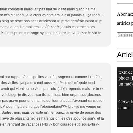
ue mon compteur marquait pas mal de visite mais qu'ob ne me
Abonnez-
 m'a dit <br /> je le crois volontaiers je n'ai jamais eu ça<br /> il
on blog ne reste pas sans articles<br /> je me démène lol<br /> je
articles 
 meme quand le rank resta a 80 <br /> je suis contente alors
r /> merci pr ton message sympa sur serre chevalier<br /> <br />
Artic
texte de
photo (j
cul par rapport à nos petites vanités, sagement comme tu le fais,
un raté)
 des visites sympa et à moi aussi.<br /> ce qui m'épate c'est
avoir qui vient ou ne vient pas..etc. ( déjà répondu mais...)<br /> -
ur vos blogs je dis vous car ils sont tous bien organisés ,décorés
Cervell
nfin pas grave pour une mamie qui fourre tout à l'avenant sans oser-
canut
TLM pour mettre en place l'élémentaire!??<br /> je me venge en
e Sartre . non, mais ce texte m'interroge...j'ai envie de poser des
rève de plaisanterie: les harengs grillés c'est pour ce soir?, et la
aire en rentrant de vacances !<br /> bon courage et bisous.<br />