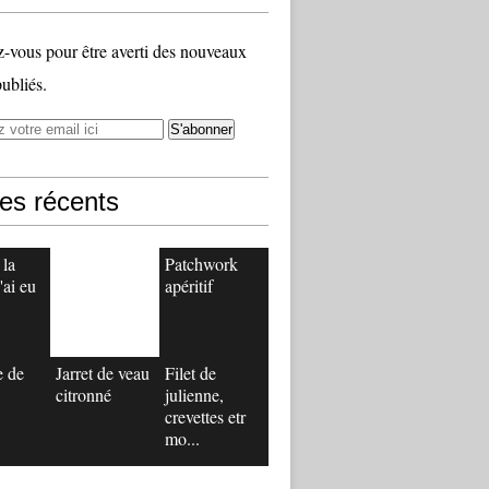
vous pour être averti des nouveaux
publiés.
les récents
 la
Patchwork
'ai eu
apéritif
e de
Jarret de veau
Filet de
citronné
julienne,
crevettes etr
mo...