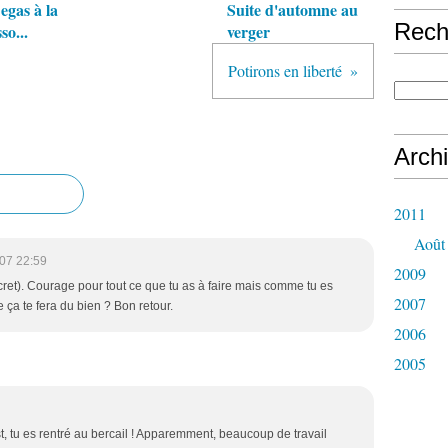
egas à la
Suite d'automne au
Rech
so...
verger
Potirons en liberté
Arch
2011
Août
07 22:59
2009
ecret). Courage pour tout ce que tu as à faire mais comme tu es
2007
 ça te fera du bien ? Bon retour.
2006
2005
st, tu es rentré au bercail ! Apparemment, beaucoup de travail