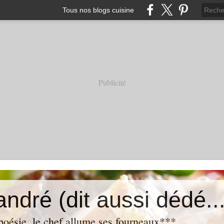
Tous nos blogs cuisine
Publicité
andré (dit aussi dédé...
oésie, le chef allume ses fourneaux***