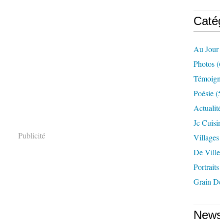
Caté
Au Jour
Photos
(
Témoig
Poésie
(
Actualit
Je Cuisin
Publicité
Village
De Ville
Portraits
Grain D
News