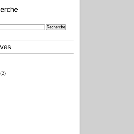
erche
ives
(2)