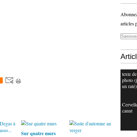
Abonnez-
articles 
Artic
texte de
photo (j
0
un raté)
Cervell
canut
Sur quatre murs