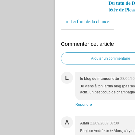
Du tutu de D
tétée de Picas
Le fruit de la chance
Commenter cet article
Ajouter un commentaire
L
le blog de mamounette
23/09/20
Je viens à ton jardin blog (pas s
actif.. un petit coup de champagne
Répondre
A
Alain
21/09/2007 07:39
Bonjour André<br /> Alors, çà y e