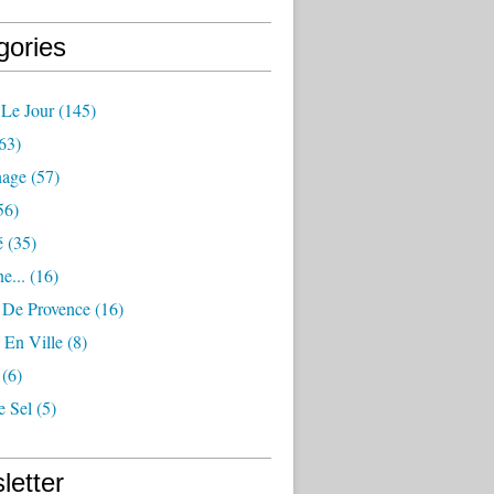
gories
 Le Jour
(145)
63)
nage
(57)
56)
é
(35)
e...
(16)
s De Provence
(16)
 En Ville
(8)
(6)
e Sel
(5)
letter