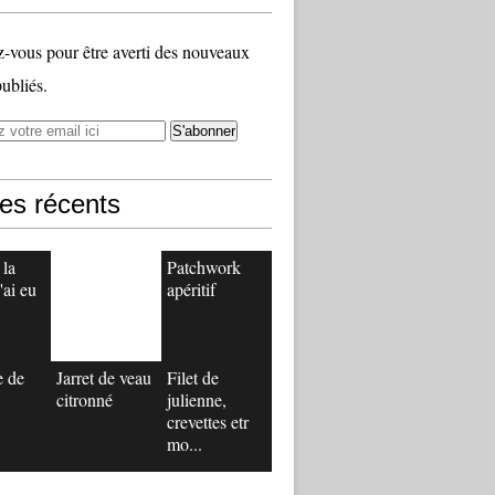
vous pour être averti des nouveaux
publiés.
les récents
 la
Patchwork
'ai eu
apéritif
e de
Jarret de veau
Filet de
citronné
julienne,
crevettes etr
mo...