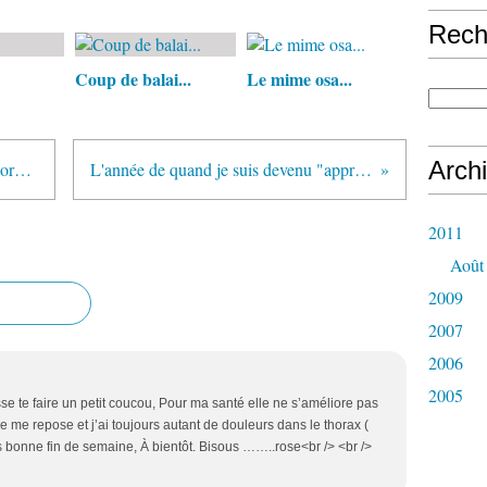
Rech
Coup de balai...
Le mime osa...
Arch
Les murs n'ont pas seulement des oreilles, ils nous parlent aussi
L'année de quand je suis devenu "apprenti ouvrier en jouets"...1/4
2011
Août
2009
2007
2006
2005
sse te faire un petit coucou, Pour ma santé elle ne s’améliore pas
e me repose et j’ai toujours autant de douleurs dans le thorax (
s bonne fin de semaine, À bientôt. Bisous ……..rose<br /> <br />