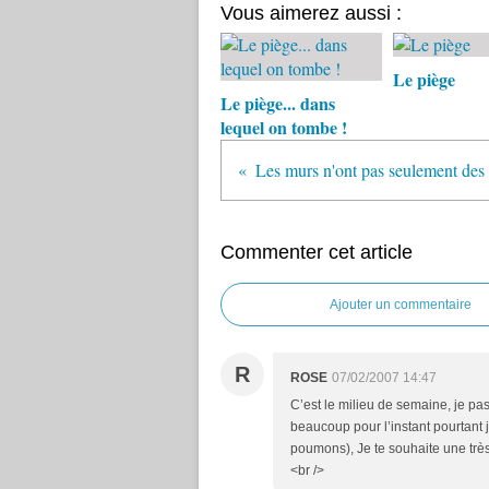
Vous aimerez aussi :
Le piège
Le piège... dans
lequel on tombe !
Commenter cet article
Ajouter un commentaire
R
ROSE
07/02/2007 14:47
C’est le milieu de semaine, je pa
beaucoup pour l’instant pourtant j
poumons), Je te souhaite une trè
<br />