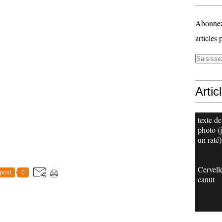
Abonnez-
articles 
Artic
texte de
photo (j
un raté)
Cervell
post
0
canut