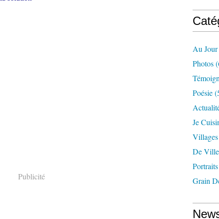
Caté
Au Jour
Photos
(
Témoig
Poésie
(
Actualit
Je Cuisin
Village
De Ville
Portraits
Publicité
Grain D
News