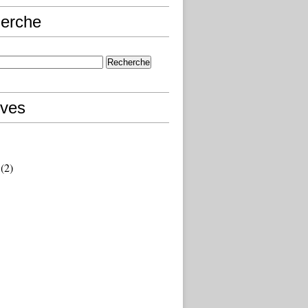
erche
ives
(2)