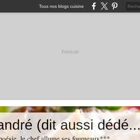
Tous nos blogs cuisine
Publicité
andré (dit aussi dédé...
oésie, le chef allume ses fourneaux***