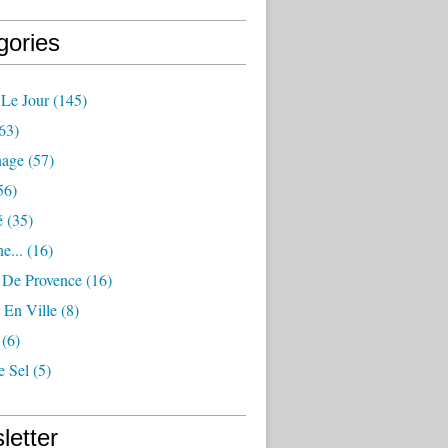
gories
 Le Jour
(145)
63)
nage
(57)
56)
é
(35)
e...
(16)
s De Provence
(16)
 En Ville
(8)
(6)
e Sel
(5)
letter