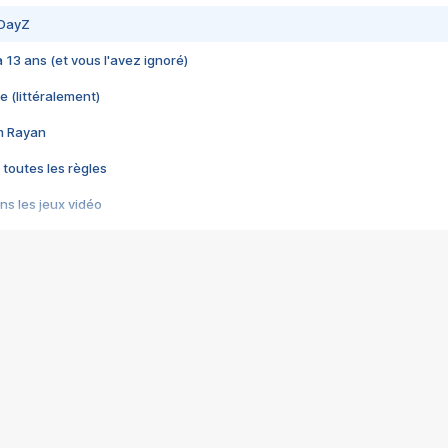
 DayZ
 a 13 ans (et vous l'avez ignoré)
e (littéralement)
im Rayan
 toutes les règles
s les jeux vidéo
us choquant de Rockstar ? - Le scandale BULLY
e plus moche de Steam
du RÊVE tourne au CAUCHEMAR
pendant 8 heures
it… à tort
umiliés par un jeu vidéo