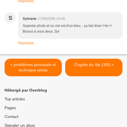
Répondre
S
Sylviane
27/09/2006 18:40
Superbe photo et ce ciel est d'un bleu... ça fait rêver !<br />
Bisous à vous deux, Syl
Répondre
< problêmes ponctuels et
Cogolin du Var (3/6) >
technique photo
Hébergé par Overblog
Top articles
Pages
Contact
Signaler un abus