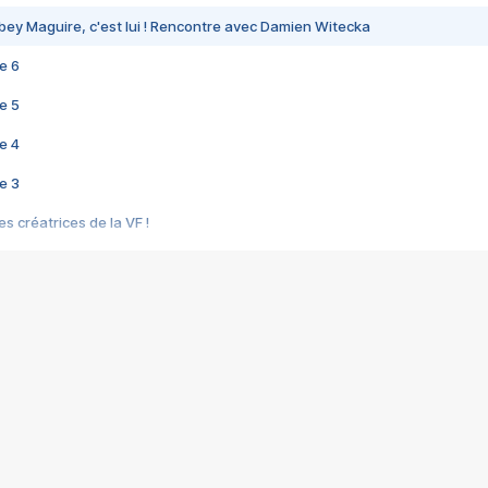
bey Maguire, c'est lui ! Rencontre avec Damien Witecka
e 6
e 5
e 4
e 3
s créatrices de la VF !
e 2
e 1
e Mektoub My Love arrive enfin ! Rencontre avec Shaïn Boumedine et Sal
i : après Toni en famille
elle réalise le bouleversant Dites lui que je l'aime
ais ! Rencontre autour de Vie privée de Rebecca Zlotowski