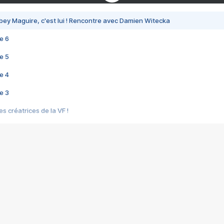
bey Maguire, c'est lui ! Rencontre avec Damien Witecka
e 6
e 5
e 4
e 3
s créatrices de la VF !
e 2
e 1
e Mektoub My Love arrive enfin ! Rencontre avec Shaïn Boumedine et Sal
i : après Toni en famille
elle réalise le bouleversant Dites lui que je l'aime
ais ! Rencontre autour de Vie privée de Rebecca Zlotowski