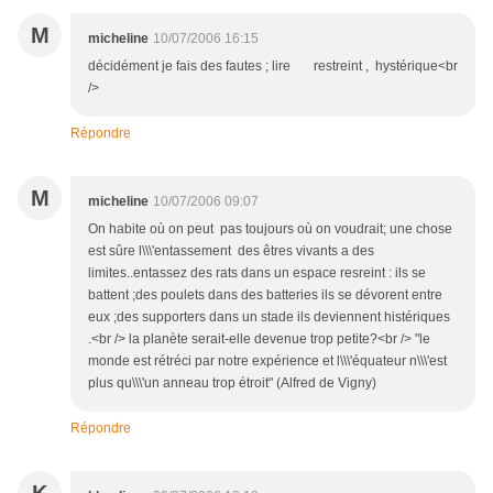
M
micheline
10/07/2006 16:15
décidément je fais des fautes ; lire restreint , hystérique<br
/>
Répondre
M
micheline
10/07/2006 09:07
On habite où on peut pas toujours où on voudrait; une chose
est sûre l\\\'entassement des êtres vivants a des
limites..entassez des rats dans un espace resreint : ils se
battent ;des poulets dans des batteries ils se dévorent entre
eux ;des supporters dans un stade ils deviennent histériques
.<br /> la planète serait-elle devenue trop petite?<br /> "le
monde est rétréci par notre expérience et l\\\'équateur n\\\'est
plus qu\\\'un anneau trop étroit" (Alfred de Vigny)
Répondre