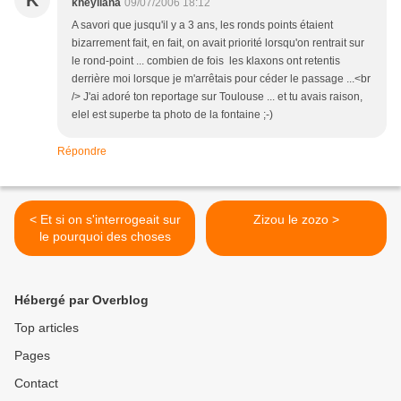
K
kheyliana
09/07/2006 18:12
A savori que jusqu'il y a 3 ans, les ronds points étaient
bizarrement fait, en fait, on avait priorité lorsqu'on rentrait sur
le rond-point ... combien de fois les klaxons ont retentis
derrière moi lorsque je m'arrêtais pour céder le passage ...<br
/> J'ai adoré ton reportage sur Toulouse ... et tu avais raison,
elel est superbe ta photo de la fontaine ;-)
Répondre
< Et si on s'interrogeait sur
Zizou le zozo >
le pourquoi des choses
Hébergé par Overblog
Top articles
Pages
Contact