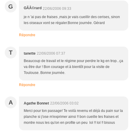
G
GÃÂ©rard
22/06/2006 09:33
je n 'ai pas de fraises ,mais je vais cueillir des cerises, sinon
les oiseaux vont se régaler.Bonne journée. Gérard
Répondre
T
tanette
22/06/2006 07:37
Beaucoup de travail et le régime pour perdre le kg en trop...ça
va être dur ! Bon courage et à bientôt pour la visite de
Toulouse. Bonne journée.
Répondre
A
Agathe Bonnet
22/06/2006 03:02
Merci pour ton passage! Te voilà revenu et déjà du pain sur la
planche si j'ose m'exprimer ainsi !! bon cueille tes fraises et
montre nous les qu'on en profite un peu lol !! lol !! bisous