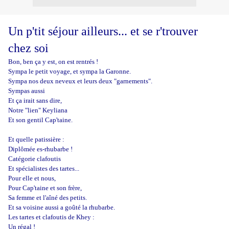
Un p'tit séjour ailleurs... et se r'trouver
chez soi
Bon, ben ça y est, on est rentrés !
Sympa le petit voyage, et sympa la Garonne.
Sympa nos deux neveux et leurs deux "garnements".
Sympas aussi
Et ça irait sans dire,
Notre "lien" Keyliana
Et son gentil Cap'taine.
Et quelle patissière :
Diplômée es-rhubarbe !
Catégorie clafoutis
Et spécialistes des tartes...
Pour elle et nous,
Pour Cap'taine et son frère,
Sa femme et l'aîné des petits.
Et sa voisine aussi a goûté la rhubarbe.
Les tartes et clafoutis de Khey :
Un régal !