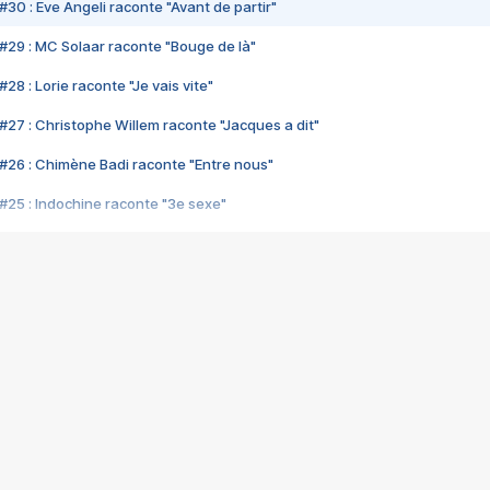
#30 : Eve Angeli raconte "Avant de partir"
#29 : MC Solaar raconte "Bouge de là"
28 : Lorie raconte "Je vais vite"
#27 : Christophe Willem raconte "Jacques a dit"
#26 : Chimène Badi raconte "Entre nous"
#25 : Indochine raconte "3e sexe"
#24 : Zaho raconte "C'est chelou"
#23 : Patrick Bruel raconte "Au café des délices"
#22 : Kyo raconte "Le chemin"
#21 : Nolwenn Leroy raconte "Cassé"
#20 : Patrick Hernandez raconte "Born to be alive"
#19 : Lorie raconte "Près de moi"
#18 : Michael Jones raconte "A nos actes manqués" (avec Jean-Jacque