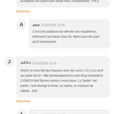
acceptons les autres.Bon week-end, coridalement, YVES
Répondre
A
aben
11/03/2006 19:05
C'est une patience qui dénote une impatience,
tellement c'est beau chez toi. Merci pour ton pain
durCordialement
J
JoÃÂ«l
10/03/2006 19:54
André, tu m'as fait des frayeurs avec tes coms :) il y a un prof
qui parle de toi. http://joelsespassions.over-blog.com/article-
2109033.html Bonne soirée à vous deux. La "petite" est
partie, c'est étrange et triste, ce calme, ce manque de
vitalité...Joël.
Répondre