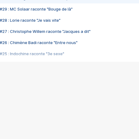
#29 : MC Solaar raconte "Bouge de là"
28 : Lorie raconte "Je vais vite"
#27 : Christophe Willem raconte "Jacques a dit"
#26 : Chimène Badi raconte "Entre nous"
#25 : Indochine raconte "3e sexe"
#24 : Zaho raconte "C'est chelou"
#23 : Patrick Bruel raconte "Au café des délices"
#22 : Kyo raconte "Le chemin"
#21 : Nolwenn Leroy raconte "Cassé"
#20 : Patrick Hernandez raconte "Born to be alive"
#19 : Lorie raconte "Près de moi"
#18 : Michael Jones raconte "A nos actes manqués" (avec Jean-Jacque