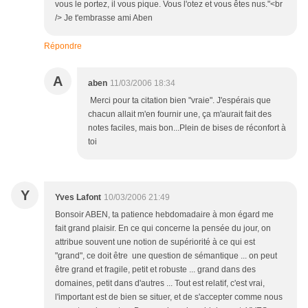
vous le portez, il vous pique. Vous l'otez et vous êtes nus."<br
/> Je t'embrasse ami Aben
Répondre
A
aben
11/03/2006 18:34
Merci pour ta citation bien "vraie". J'espérais que
chacun allait m'en fournir une, ça m'aurait fait des
notes faciles, mais bon...Plein de bises de réconfort à
toi
Y
Yves Lafont
10/03/2006 21:49
Bonsoir ABEN, ta patience hebdomadaire à mon égard me
fait grand plaisir. En ce qui concerne la pensée du jour, on
attribue souvent une notion de supériorité à ce qui est
"grand", ce doit être une question de sémantique ... on peut
être grand et fragile, petit et robuste ... grand dans des
domaines, petit dans d'autres ... Tout est relatif, c'est vrai,
l'important est de bien se situer, et de s'accepter comme nous