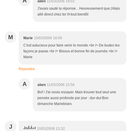
A
aben
11/03/2006 19:03
J'avais sauté la réponse... Heureusement que j'étais
allé direct chez toi !A tout bientôt
M
Marie
10/03/2006 16:09
C'est astucieux pour faire venir le monde.<br /> De toutes les
façons je passe.<br /> Bisous et bonne fin de journée.<br />
Marie
Répondre
A
aben
11/03/2006 15:56
Bof ! J'ai voulu essayer. Mais trouver tout seul une
pensée aussi profonde par jour : dur-dur.Bon
dimanche Mariebises
J
JoÃÂ«l
10/03/2006 15:32