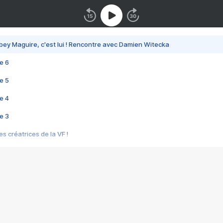
bey Maguire, c'est lui ! Rencontre avec Damien Witecka
e 6
e 5
e 4
e 3
s créatrices de la VF !
e 2
e 1
e Mektoub My Love arrive enfin ! Rencontre avec Shaïn Boumedine et Sal
i : après Toni en famille