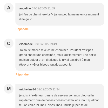
A
angeline
07/12/2005 21:59
joli feu de cheminee<br /> j'ai un peu la meme en ce moment
il neige ici
Répondre
C
cleomede
03/12/2005 19:49
J'ai toute ma vie rêvé d'une cheminée. Pourtant c'est pas
grand chose une cheminée, mais faut forcément une petite
maison autour et on dirait que je n'y ai pas droit à mon
rêve<br /> Gros bisous tout doux pour toi
Répondre
M
micheline84
02/12/2005 11:34
je suis à l'extérieur, panne de serveur voir mon blog- ai lu
rapidement: que de belles choses chez toi et surtout quel bon
feu on caille ici <br /> bises <br /> inutile je pense de