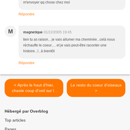
m'envoyer qq chose chez moi
Répondre
M
magnetique
01/12/2005 19:45
tien tu as raison... je vais allumer ma cheminée...celà nous
réchauffe le coeur..... et je vais peut-être raconter une
histoire...!...à bientôt
Répondre
< Après le haut d'hier,
Le resto du coeur d'oiseaux
chaste coup d'oeil sur le
>
bas
Hébergé par Overblog
Top articles
Pages