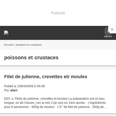
Publicité
MENU
Accueil
» poissons et crustaces
poissons et crustaces
Filet de julienne, crevettes etr moules
Publié le 10/04/2009 à 00:00
Par
aben
D03 ☺ Filets de julienne, crevettes et moules La préparation est un peu
longue, on dit 1heure, j’en ai mis 3 (je suis en 1ère année…) Ingrédients
pour 6 personnes · 600g de moules · 1 K° de filet de julienne · 200g de
crevettes · 300g de champ. de Paris...