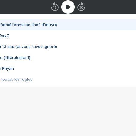
nsformé l’ennui en chef-d’œuvre
 DayZ
 a 13 ans (et vous l'avez ignoré)
e (littéralement)
im Rayan
 toutes les règles
s les jeux vidéo
us choquant de Rockstar ? - Le scandale BULLY
e plus moche de Steam
du RÊVE tourne au CAUCHEMAR
pendant 8 heures