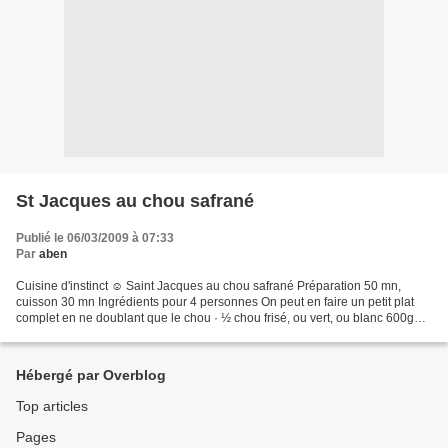
St Jacques au chou safrané
Publié le 06/03/2009 à 07:33
Par
aben
Cuisine d'instinct ☺ Saint Jacques au chou safrané Préparation 50 mn,
cuisson 30 mn Ingrédients pour 4 personnes On peut en faire un petit plat
complet en ne doublant que le chou · ½ chou frisé, ou vert, ou blanc 600g
brut, 450g net · 240 g de beurre...
Hébergé par Overblog
Top articles
Pages